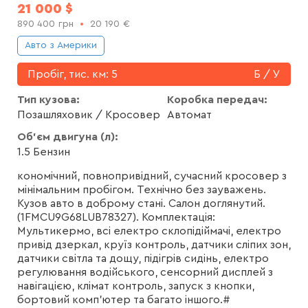
21 000
$
890 400
грн
20 190
€
Авто з Америки
Пробіг, тис. км:
5
Б / У
Тип кузова:
Коробка передач:
Позашляховик / Кросовер
Автомат
Об'єм двигуна (л):
1.5 Бензин
кономічний, повнопривідний, сучасний кросовер з
мінімальним пробігом. Технічно без зауважень.
Кузов авто в доброму стані. Салон доглянутий.
(1FMCU9G68LUB78327). Комплектація:
Мультикермо, всі електро склопідіймачі, електро
привід дзеркал, круїз контроль, датчики сліпих зон,
датчики світла та дощу, підігрів сидінь, електро
регулювання водійського, сенсорний дисплей з
навігацією, клімат контроль, запуск з кнопки,
бортовий комп'ютер та багато іншого.#