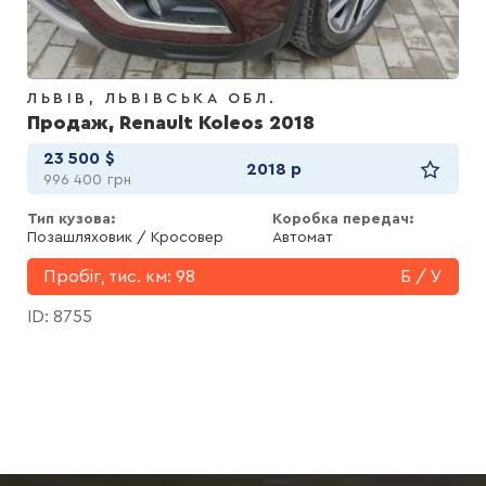
ЛЬВІВ
ЛЬВІВСЬКА ОБЛ.
Продаж, Renault Koleos 2018
23 500
$
2018 р
996 400
грн
Тип кузова:
Коробка передач:
Позашляховик / Кросовер
Автомат
Пробіг, тис. км:
98
Б / У
ID: 8755