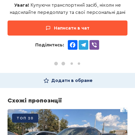
Увага!
Купуючи транспортний засіб, ніколи не
надсилайте передоплату та свої персональні дані
Написати в чат
Facebook
Telegram
Viber
Поділитись:
Додати в обране
Схожі пропозиції
ТОП 20