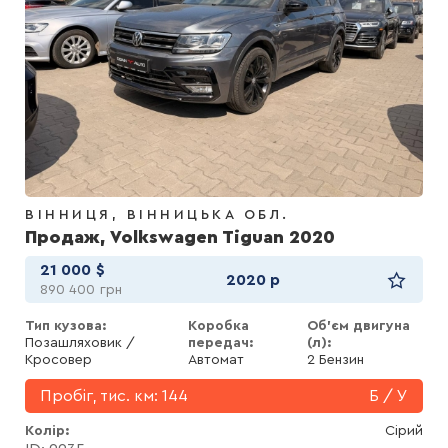
ВІННИЦЯ
ВІННИЦЬКА ОБЛ.
Продаж, Volkswagen Tiguan 2020
21 000
$
2020 р
890 400
грн
Тип кузова:
Коробка
Об'єм двигуна
Позашляховик /
передач:
(л):
Кросовер
Автомат
2 Бензин
Пробіг, тис. км:
144
Б / У
Колір
Сірий