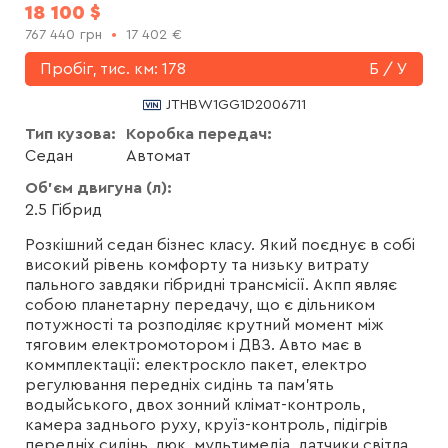
18 100
$
767 440
грн
17 402
€
Пробіг, тис. км:
178
Б / У
JTHBW1GG1D2006711
Тип кузова:
Коробка передач:
Седан
Автомат
Об'єм двигуна (л):
2.5 Гібрид
Розкішний седан бізнес класу. Який поєднує в собі
високий рівень комфорту та низьку витрату
пального завдяки гібридні трансмісії. Акпп являє
собою планетарну передачу, що є дільником
потужності та розподіляє крутний момент між
тяговим електромотором і ДВЗ. Авто має в
коммплектації: електроскло пакет, електро
регулювання передніх сидінь та пам'ять
водыйського, двох зонний клімат-контроль,
камера заднього руху, круїз-контроль, підігрів
передніх сидінь, люк, мультимедіа, датчики світла