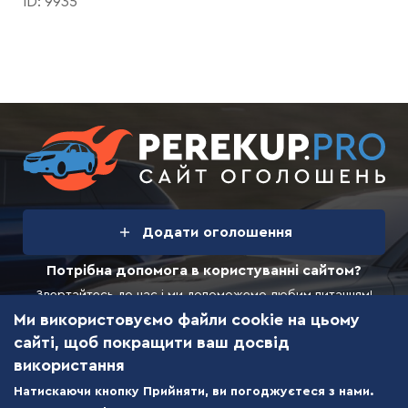
ID: 9935
Додати
оголошення
Потрібна допомога в користуванні сайтом?
Звертайтесь до нас і ми допоможемо любим питанням!
Ми використовуємо файли cookie на цьому
Зворотній зв’язок
Перші два оголошення
сайті, щоб покращити ваш досвід
Безкоштовно
використання
© 2026 PEREKUP.PRO — автомаркет України.
Натискаючи кнопку Прийняти, ви погоджуєтеся з нами.
Продавай, купляй, кермуй.