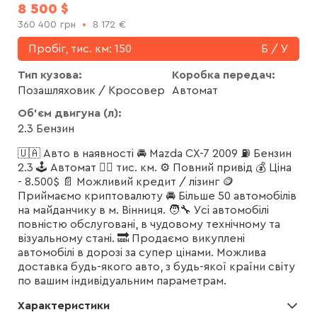
8 500
$
360 400
грн
8 172
€
Пробіг, тис. км:
150
Б / У
Тип кузова:
Коробка передач:
Позашляховик / Кросовер
Автомат
Об'єм двигуна (л):
2.3 Бензин
🇺🇦 Авто в наявності 🚘 Mazda CX-7 2009 ⛽️ Бензин
2.3 🕹 Автомат 🏃‍♂️ тис. км. ⚙️ Повний привід 💰 Ціна
- 8.500$ 📄 Можливий кредит / лізинг 🪙
Приймаємо криптовалюту 🚘 Більше 50 автомобілів
на майданчику в м. Вінниця. 🧑‍🔧 Усі автомобілі
повністю обслуговані, в чудовому технічному та
візуальному стані. 🔜 Продаємо викуплені
автомобілі в дорозі за супер цінами. Можлива
доставка будь-якого авто, з будь-якої країни світу
по вашим індивідуальним параметрам.
Характеристики