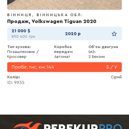
ВІННИЦЯ
ВІННИЦЬКА ОБЛ.
Продаж, Volkswagen Tiguan 2020
21 000
$
2020 р
890 400
грн
Тип кузова:
Коробка
Об'єм двигуна
Позашляховик /
передач:
(л):
Кросовер
Автомат
2 Бензин
Пробіг, тис. км:
144
Б / У
Колір
Сірий
ID: 9935