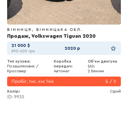
ВІННИЦЯ
ВІННИЦЬКА ОБЛ.
Продаж, Volkswagen Tiguan 2020
21 000
$
2020 р
890 400
грн
Тип кузова:
Коробка
Об'єм двигуна
Позашляховик /
передач:
(л):
Кросовер
Автомат
2 Бензин
Пробіг, тис. км:
144
Б / У
Колір
Сірий
ID: 9935