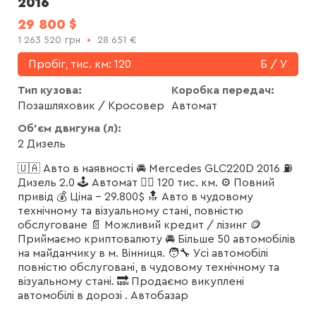
2016
29 800
$
1 263 520
грн
28 651
€
Пробіг, тис. км:
120
Б / У
Тип кузова:
Коробка передач:
Позашляховик / Кросовер
Автомат
Об'єм двигуна (л):
2 Дизель
🇺🇦 Авто в наявності 🚘 Mercedes GLC220D 2016 ⛽️
Дизель 2.0 🕹 Автомат 🏃‍♂️ 120 тис. км. ⚙️ Повний
привід 💰 Ціна - 29.800$ 🔝 Авто в чудовому
технічному та візуальному стані, повністю
обслуговане 📄 Можливий кредит / лізинг 🪙
Приймаємо криптовалюту 🚘 Більше 50 автомобілів
на майданчику в м. Вінниця. 🧑‍🔧 Усі автомобілі
повністю обслуговані, в чудовому технічному та
візуальному стані. 🔜 Продаємо викуплені
автомобілі в дорозі . Автобазар