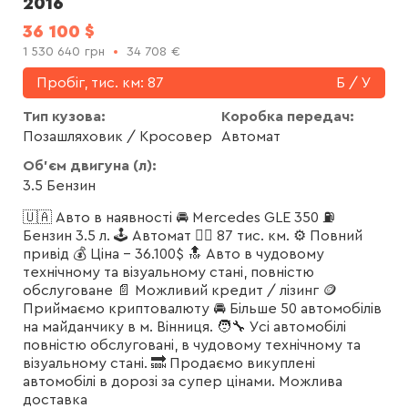
2016
36 100
$
1 530 640
грн
34 708
€
Пробіг, тис. км:
87
Б / У
Тип кузова:
Коробка передач:
Позашляховик / Кросовер
Автомат
Об'єм двигуна (л):
3.5 Бензин
🇺🇦 Авто в наявності 🚘 Mercedes GLE 350 ⛽️
Бензин 3.5 л. 🕹 Автомат 🏃‍♂️ 87 тис. км. ⚙️ Повний
привід 💰 Ціна - 36.100$ 🔝 Авто в чудовому
технічному та візуальному стані, повністю
обслуговане 📄 Можливий кредит / лізинг 🪙
Приймаємо криптовалюту 🚘 Більше 50 автомобілів
на майданчику в м. Вінниця. 🧑‍🔧 Усі автомобілі
повністю обслуговані, в чудовому технічному та
візуальному стані. 🔜 Продаємо викуплені
автомобілі в дорозі за супер цінами. Можлива
доставка