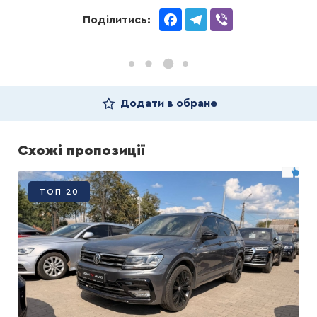
Facebook
Telegram
Viber
Поділитись:
Додати в обране
Схожі пропозиції
ТОП 20