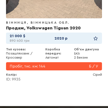
ВІННИЦЯ
ВІННИЦЬКА ОБЛ.
Продаж, Volkswagen Tiguan 2020
21 000
$
2020 р
890 400
грн
Тип кузова:
Коробка
Об'єм двигуна
Позашляховик /
передач:
(л):
Кросовер
Автомат
2 Бензин
Пробіг, тис. км:
144
Б / У
Колір
Сірий
ID: 9935