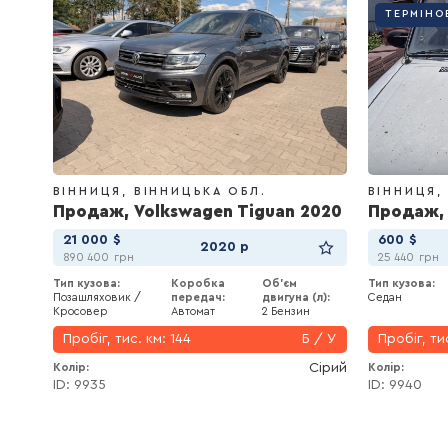
ТЕРМІНО
ВІННИЦЯ
ВІННИЦЬКА ОБЛ.
ВІННИЦЯ
Продаж, Volkswagen Tiguan 2020
Продаж, 
21 000
$
600
$
2020 р
890 400
грн
25 440
грн
Тип кузова:
Коробка
Об'єм
Тип кузова:
Позашляховик /
передач:
двигуна (л):
Седан
Кросовер
Автомат
2 Бензин
Пробіг, тис. км:
144
Б / У
Пробіг, ти
Сірий
Колір
Колір
ID: 9935
ID: 9940