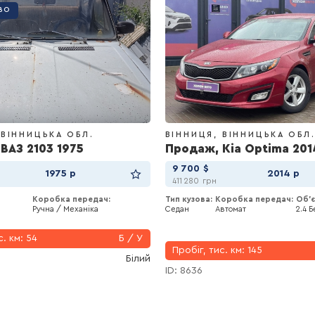
ВО
ВІННИЦЬКА ОБЛ.
ВІННИЦЯ
ВІННИЦЬКА ОБЛ
ВАЗ 2103 1975
Продаж, Kia Optima 201
9 700
$
1975 р
2014 р
411 280
грн
Коробка передач:
Тип кузова:
Коробка передач:
Об'є
Ручна / Механіка
Седан
Автомат
2.4 
с. км:
54
Б / У
Пробіг, тис. км:
145
Білий
ID: 8636