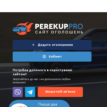
Додати
оголошення
Кабінет
Потрібна допомога в користуванні
сайтом?
Звертайтесь до нас і ми допоможемо любим
питанням!
Зворотній зв’язок
Перші два