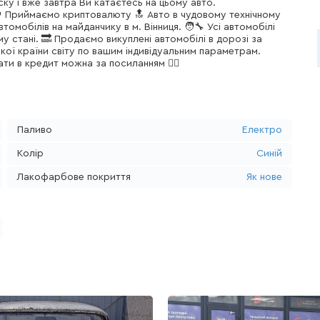
еску і вже завтра Ви катаєтесь на цьому авто.
🪙 Приймаємо криптовалюту 🔝 Авто в чудовому технічному
томобілів на майданчику в м. Вінниця. 🧑‍🔧 Усі автомобілі
у стані. 🔜 Продаємо викуплені автомобілі в дорозі за
кої країни світу по вашим індивідуальним параметрам.
ти в кредит можна за посиланням 👇🏾
Паливо
Електро
Колір
Синій
Лакофарбове покриття
Як нове