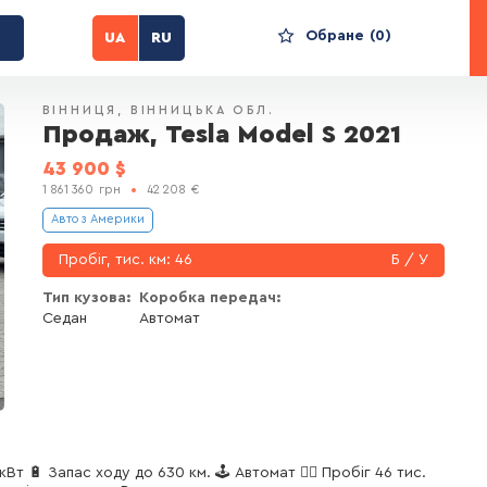
Обране
0
UA
RU
ВІННИЦЯ
ВІННИЦЬКА ОБЛ.
Продаж, Tesla Model S 2021
43 900
$
1 861 360
грн
42 208
€
Авто з Америки
Пробіг, тис. км:
46
Б / У
Тип кузова:
Коробка передач:
Седан
Автомат
кВт 🔋 Запас ходу до 630 км. 🕹 Автомат 🏃‍♂️ Пробіг 46 тис.