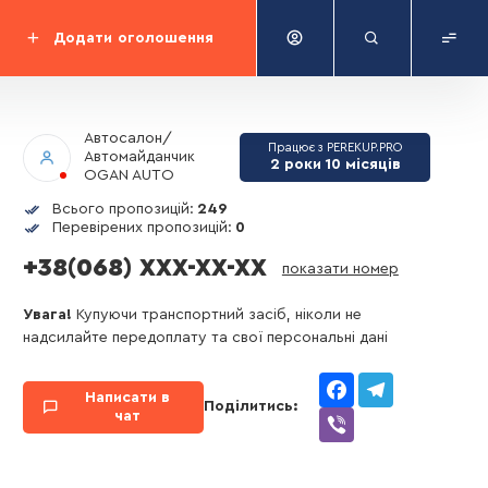
Додати
оголошення
Автосалон/
Працює з PEREKUP.PRO
Автомайданчик
2 роки 10 місяців
OGAN AUTO
Всього пропозицій:
249
Перевірених пропозицій:
0
+38(068) XXX-XX-XX
показати номер
Увага!
Купуючи транспортний засіб, ніколи не
надсилайте передоплату та свої персональні дані
Facebook
Telegram
Написати в
Поділитись:
чат
Viber