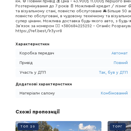
км. ⚙️ Повний привід 💰 Ціна - 43.900$ 11.000$ першого вн
Розтермінування до 7 років 📄 Можливий кредит / лізинг 
та візуальному стані, повністю обслуговане 🚘 Більше 50 ав
повністю обслуговані, в чудовому технічному та візуальном
супер цінами. Можлива доставка будь-якого авто, з будь-я
Звʼязок за номером 👇🏾 +380684225252 - Оганéс Розрахува
https://ref.best/lr3yvr8
Характеристики
Коробка передач
Автомат
Привід
Повний
Участь у ДТП
Так, був у ДТП
Додаткові характеристики
Матеріали салону
Комбінований
Схожі пропозиції
ТОП 20
ТОРГ