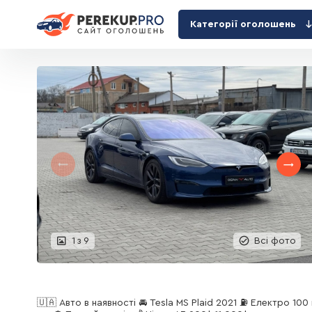
Категорії оголошень
1
з
9
Всі фото
🇺🇦 Авто в наявності 🚘 Tesla MS Plaid 2021 ⛽️ Електро 100 