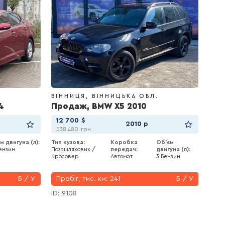
.
ВІННИЦЯ
ВІННИЦЬКА ОБЛ.
ВІН
4
Продаж, BMW X5 2010
Про
12 700
$
7 
2010 р
538 480
грн
322
м двигуна (л):
Тип кузова:
Коробка
Об'єм
Тип к
Бензин
Позашляховик /
передач:
двигуна (л):
Унів
Кросовер
Автомат
3 Бензин
Про
Б / У
Пробіг, тис. км:
241
Б / У
Колі
ID: 9108
ID: 