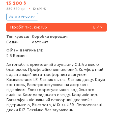
13 200
$
559 680
грн
12 691
€
Авто з Америки
Пробіг, тис. км:
185
Б / У
Тип кузова:
Коробка передач:
Седан
Автомат
Об'єм двигуна (л):
2.5 Бензин
Автомобіль привезений з аукціону США з цілою
безпекою. Професійно відновлений. Комфортний
седан з надійним атмосферним двигуном.
Комплектація LE: Датчик світла. Датчик дощу. Круіз
контроль, Електрорегулювання дзеркал з
підігрівом. Електрорегулювання водійського
сидіння. Камера заднього огляду. Кондиціонер.
Багатофункціональний сенсорний дисплей з
підтримкою, Bluetooth, AUX та USB. Легкосплавні
диски R17. Технічно без зауважень.