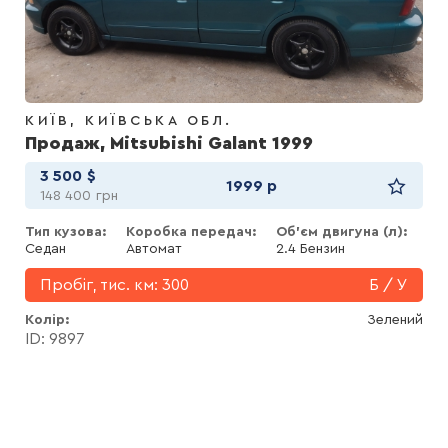
КИЇВ
КИЇВСЬКА ОБЛ.
Продаж, Mitsubishi Galant 1999
3 500
$
1999 р
148 400
грн
Тип кузова:
Коробка передач:
Об'єм двигуна (л):
Седан
Автомат
2.4 Бензин
Пробіг, тис. км:
300
Б / У
Колір
Зелений
ID: 9897