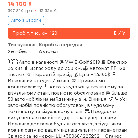
14 100
$
597 840
грн
13 556
€
Авто з Європи
Пробіг, тис. км:
120
Б / У
Тип кузова:
Коробка передач:
Хетчбек
Автомат
🇺🇦 Авто в наявності 🚘 VW E-Golf 2018 ⛽️ Електро
36 кВт 🔋 Запас ходу до 350 км. 🕹 Автомат 🏃‍♂️ 120
тис. км. ⚙️ Передній привід 💰 Ціна - 14.100$ 📄
Можливий кредит / лізинг 🪙 Приймаємо
криптовалюту 🔝 Авто в чудовому технічному та
візуальному стані, повністю обслуговане 🚘 Більше
50 автомобілів на майданчику в м. Вінниця. 🧑‍🔧 Усі
автомобілі повністю обслуговані, в чудовому
технічному та візуальному стані. 🔜 Продаємо
викуплені автомобілі в дорозі за супер цінами.
Можлива доставка будь-якого авто, з будь-якої
країни світу по вашим індивідуальним параметрам.
Звʼязок за номером 👇🏾 +380684225252 - Оганéс