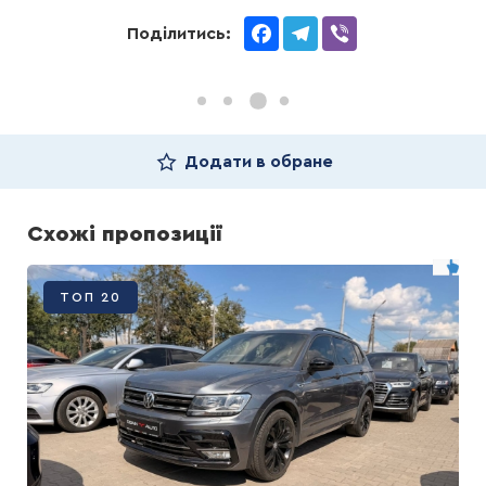
Facebook
Telegram
Viber
Поділитись:
Додати в обране
Схожі пропозиції
ТОП 20