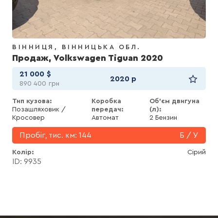
ВІННИЦЯ
ВІННИЦЬКА ОБЛ.
Продаж, Volkswagen Tiguan 2020
21 000
$
2020 р
890 400
грн
Тип кузова:
Коробка
Об'єм двигуна
Позашляховик /
передач:
(л):
Кросовер
Автомат
2 Бензин
Пробіг, тис. км:
144
Б / У
Колір
Сірий
ID: 9935