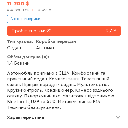
11 200
$
474 880
грн
10 768
€
Авто з Америки
Пробіг, тис. км:
92
Б / У
Тип кузова:
Коробка передач:
Седан
Автомат
Об'єм двигуна (л):
1.4 Бензин
Автомобіль пригнано з США. Комфортний та
практичний седан. Комплектація: Текстильний
салон. Підігрів передніх сидінь. Мультикермо.
Круїз-контроль. Кондиціонер. Камера заднього
огляду. Панорамний дах. Магнітола з підтримкою
Bluetooth, USB та AUX. Металеві диски R16.
Технічно без зауважень.
Характеристики