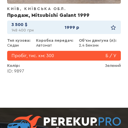
КИЇВ
КИЇВСЬКА ОБЛ.
Продаж, Mitsubishi Galant 1999
3 500
$
1999 р
148 400
грн
Тип кузова:
Коробка передач:
Об'єм двигуна (л):
Седан
Автомат
2.4 Бензин
Пробіг, тис. км:
300
Б / У
Колір
Зелений
ID: 9897