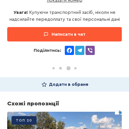
показати номер
Увага!
Купуючи транспортний засіб, ніколи не
надсилайте передоплату та свої персональні дані
Написати в чат
Facebook
Telegram
Viber
Поділитись:
Додати в обране
Схожі пропозиції
ТОП 20