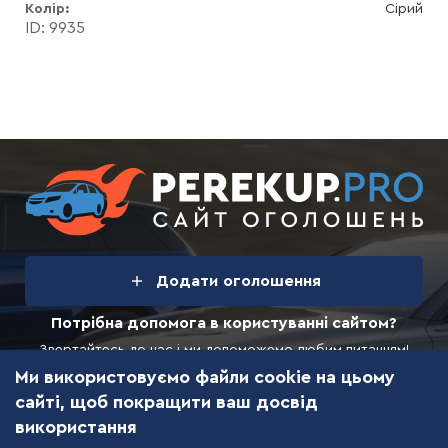
Колір
Сірий
ID: 9935
Додати
оголошення
Потрібна допомога в користуванні сайтом?
Звертайтесь до нас і ми допоможемо любим питанням!
Ми використовуємо файли cookie на цьому
Зворотній зв’язок
Перші два оголошення
сайті, щоб покращити ваш досвід
Безкоштовно
використання
© 2026 PEREKUP.PRO — автомаркет України.