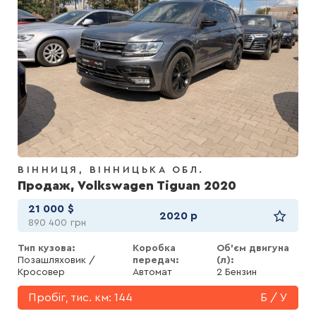
ВІННИЦЯ
ВІННИЦЬКА ОБЛ.
Продаж, Volkswagen Tiguan 2020
21 000
$
2020 р
890 400
грн
Тип кузова:
Коробка
Об'єм двигуна
Позашляховик /
передач:
(л):
Кросовер
Автомат
2 Бензин
Пробіг, тис. км:
144
Б / У