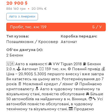
20 900
$
886 160
грн
20 094
€
Авто з Америки
Пробіг, тис. км:
159
Б / У
Тип кузова:
Коробка передач:
Позашляховик / Кросовер
Автомат
Об'єм двигуна (л):
2 Бензин
🇺🇦 Авто в наявності 🚘 VW Tiguan 2018 ⛽️ Бензин
2.0 л. 🕹 Автомат 🏃‍♂️ 159 тис. км. ⚙️ Повний привід 💰
Ціна - 20.900$ 5.300$ першого внеску і вже завтра
Ви катаєтесь на цьому авто. Розтермінування до 7
років 📄 Можливий кредит / лізинг 🪙 Приймаємо
криптовалюту 🔝 Авто в чудовому технічному та
візуальному стані, повністю обслуговане 🚘 Більше
50 автомобілів на майданчику в м. Вінниця. 🧑‍🔧 Усі
автомобілі повністю обслуговані, в чудовому
технічному та візуальному стані. 🔜 Продаємо