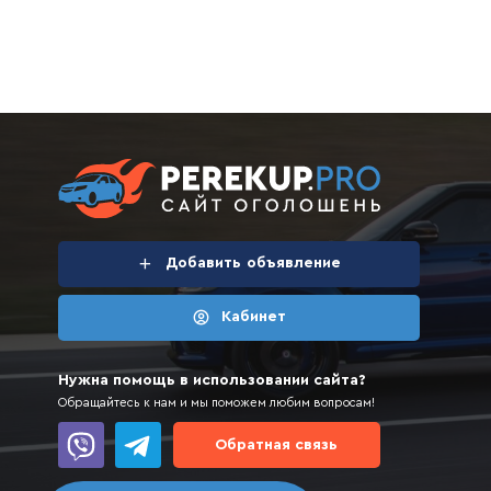
Чтобы найти нужную запчасть, открывайте раздел “Автоз
подходит на 100%!
В большинстве объявлений есть отметка "Возможен торг"
покупки.
Если вас интересует большая
разборка запчастей
, ждем
Добавить
объявление
Кабинет
Нужна помощь в использовании сайта?
Обращайтесь к нам и мы поможем любим вопросам!
Обратная связь