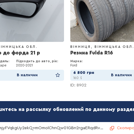
ВІННИЦЬКА ОБЛ.
ВІННИЦЯ
ВІННИЦЬКА ОБЛ
 до форда 21 р
Резина Fulda R16
дель:
Підходить до авто, рік:
Марка:
cape
2020
2021
Ford
н
6 800
грн
В наличии
В наличии
160
$
ID: 8902
итесь на рассылку обновлений по данному раздел
MIBv1OmjyFVqkgUy2ekQ+mOmolChnQw01GBn2rgaERqdRvFvUFMNEXwy08S050xqqQQecjEXIzDyBDgjkppzKA==
Скопиро