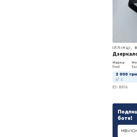
ІЛЛІНЦІ
Дзеркало
Марка:
Мо
Ford
Es
2 000
гр
47
$
ID: 8816
Подпиш
боте!