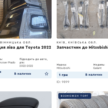
ВІННИЦЬКА ОБЛ.
КИЇВ
КИЇВСЬКА ОБЛ.
ня ліва для Toyota 2022
Запчастини до Mitsubish
ь:
Підходить до авто,
ruiser Prado
рік:
Марка:
Модель:
2022
2022
Mitsubishi
Galant
н
В наличии
В наличии
1
грн
ID: 9899
ВОЗМОЖЕН ТОРГ