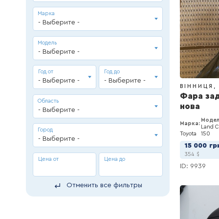
Марка
- Выберите -
Модель
- Выберите -
Год от
Год до
- Выберите -
- Выберите -
ВІННИЦЯ
Фара зад
Область
нова
- Выберите -
Модел
Марка:
Land C
Город
Toyota
150
- Выберите -
15 000
гр
354
$
Цена от
Цена до
ID: 9939
Отменить все фильтры