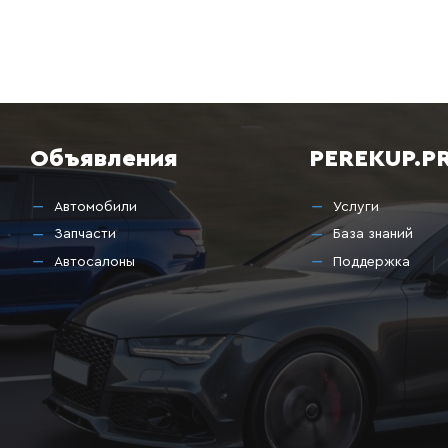
апчасти” на сайте
https://perekup.pro,
, указывайте параметры по
, поэтому финальная цена может быть значительно ниже цены нов
 вас на PEREKUP.PRO!
Объявления
PEREKUP.P
Автомобили
Услуги
Запчасти
База знаний
Автосалоны
Поддержка