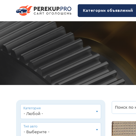
Категории объявлений
Категория
- Любой -
Тип авто
- Выберите -